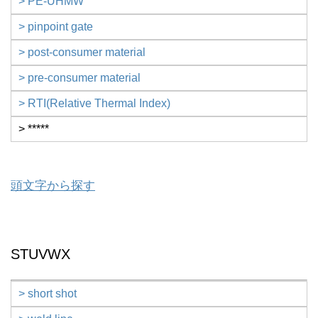
> PE-UHMW
> pinpoint gate
> post-consumer material
> pre-consumer material
> RTI(Relative Thermal Index)
> *****
頭文字から探す
STUVWX
> short shot