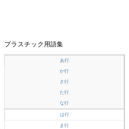
プラスチック用語集
あ行
か行
さ行
た行
な行
は行
ま行