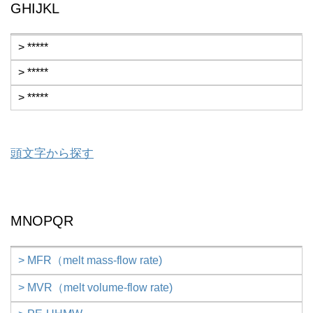
GHIJKL
> *****
> *****
> *****
頭文字から探す
MNOPQR
> MFR（melt mass-flow rate)
> MVR（melt volume-flow rate)