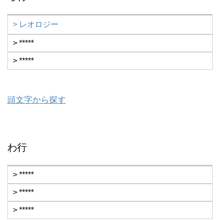
> レオロジー
> *****
> *****
頭文字から探す
わ行
> *****
> *****
> *****