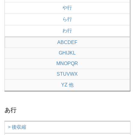
や行
ら行
わ行
ABCDEF
GHIJKL
MNOPQR
STUVWX
YZ 他
あ行
> 後収縮