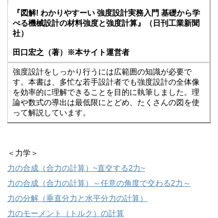
『図解! わかりやすーい 強度設計実務入門 基礎から学
べる機械設計の材料強度と強度計算』（日刊工業新聞
社）
田口宏之（著）※本サイト運営者
強度設計をしっかり行うには広範囲の知識が必要で
す。本書は、多忙な若手設計者でも強度設計の全体像
を効率的に理解できることを目的に執筆しました。理
論や数式の導出は最低限にとどめ、たくさんの図を使
って解説しています。
＜力学＞
力の合成（合力の計算）~直交する2力~
力の合成（合力の計算）～任意の角度で交わる2力～
力の分解（垂直分力と水平分力の計算）
力のモーメント（トルク）の計算