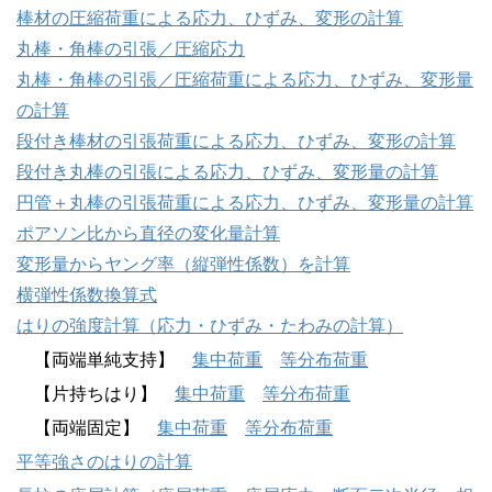
棒材の圧縮荷重による応力、ひずみ、変形の計算
丸棒・角棒の引張／圧縮応力
丸棒・角棒の引張／圧縮荷重による応力、ひずみ、変形量
の計算
段付き棒材の引張荷重による応力、ひずみ、変形の計算
段付き丸棒の引張による応力、ひずみ、変形量の計算
円管＋丸棒の引張荷重による応力、ひずみ、変形量の計算
ポアソン比から直径の変化量計算
変形量からヤング率（縦弾性係数）を計算
横弾性係数換算式
はりの強度計算（応力・ひずみ・たわみの計算）
【両端単純支持】
集中荷重
等分布荷重
【片持ちはり】
集中荷重
等分布荷重
【両端固定】
集中荷重
等分布荷重
平等強さのはりの計算