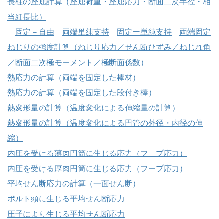
長柱の座屈計算（座屈荷重・座屈応力・断面二次半径・相
当細長比）
固定－自由
両端単純支持
固定ー単純支持
両端固定
ねじりの強度計算（ねじり応力／せん断ひずみ／ねじれ角
／断面二次極モーメント／極断面係数）
熱応力の計算（両端を固定した棒材）
熱応力の計算（両端を固定した段付き棒）
熱変形量の計算（温度変化による伸縮量の計算）
熱変形量の計算（温度変化による円管の外径・内径の伸
縮）
内圧を受ける薄肉円筒に生じる応力（フープ応力）
内圧を受ける厚肉円筒に生じる応力（フープ応力）
平均せん断応力の計算（一面せん断）
ボルト頭に生じる平均せん断応力
圧子により生じる平均せん断応力