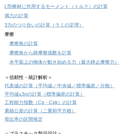
L型棒材に作用するモーメント（トルク）の計算
偶力の計算
3力のつり合いの計算（ラミの定理）
摩擦
摩擦角の計算
摩擦角から静摩擦係数を計算
水平面上の物体が動き始める力（最大静止摩擦力）
＜信頼性・統計解析＞
代表値の計算（平均値／中央値／標準偏差／分散）
平均値±3σの計算（標準偏差の計算）
工程能力指数（Cp・Cpk）の計算
累積公差の計算（二乗和平方根）
母比率の区間推定
＜プラスチック製品設計＞