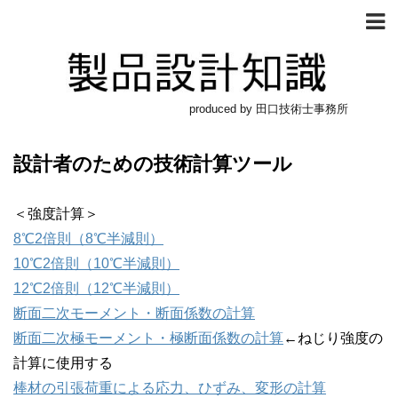
produced by 田口技術士事務所
設計者のための技術計算ツール
＜強度計算＞
8℃2倍則（8℃半減則）
10℃2倍則（10℃半減則）
12℃2倍則（12℃半減則）
断面二次モーメント・断面係数の計算
断面二次極モーメント・極断面係数の計算
←ねじり強度の
計算に使用する
棒材の引張荷重による応力、ひずみ、変形の計算