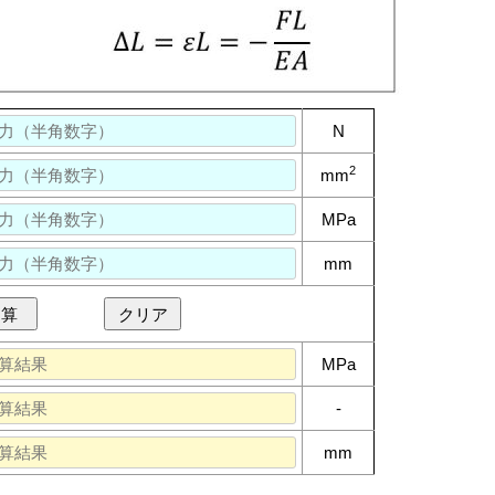
N
2
mm
MPa
mm
 算
クリア
MPa
-
mm