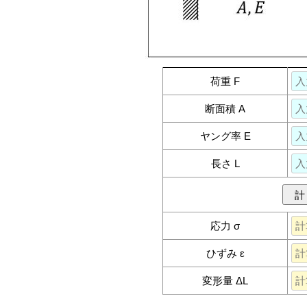
荷重 F
断面積 A
ヤング率 E
長さ L
計
応力 σ
ひずみ ε
変形量 ΔL