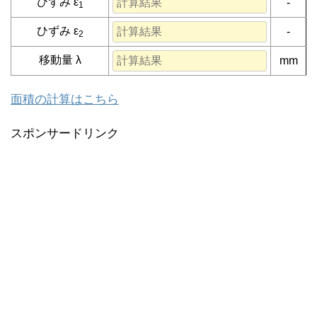
ひずみ ε
-
1
ひずみ ε
-
2
移動量 λ
mm
面積の計算はこちら
スポンサードリンク