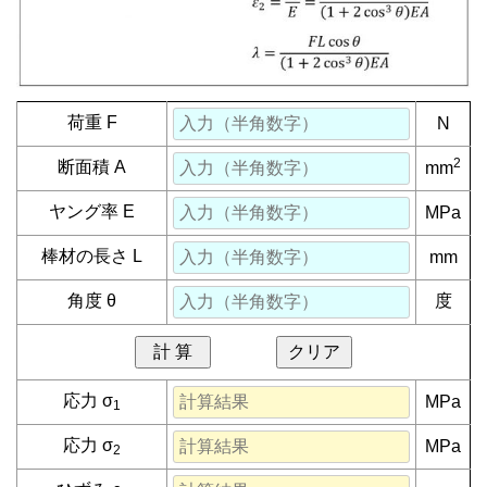
荷重 F
N
2
断面積 A
mm
ヤング率 E
MPa
棒材の長さ L
mm
角度 θ
度
計 算
クリア
応力 σ
MPa
1
応力 σ
MPa
2