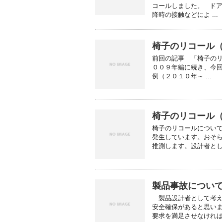
コールしました。 ド
降時の接触などによ ...
椅子のリコール（2
前回の記事 「椅子の
００９年編に続き、今
例（２０１０年～ ...
椅子のリコール（2
椅子のリコールについ
発生しています。おそ
推測します。設計者として
製品事故につい
製品設計者として考え
安全確保があると思い
要求を満足させなければな