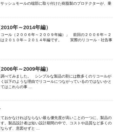
アサッシュモールの端部に取り付けた樹脂製のプロテクターが、乗
010年～2014年編）
リコール（２００６年～２００９年編）」 前回の２００６年～２
回は２０１０年～２０１４年編です。 実際のリコール・社告事
006年～2009年編）
て調べてみました。 シンプルな製品の割には数多くのリコールが
らく以下のような理由でリコールにつながっているのではないかと
はこれらの事 ...
て
ておかなければならない最も優先度が高いことの一つに、製品の
ます。製品設計者は短い設計期間の中で、コストや品質など多くの
らず、意図せずと ...