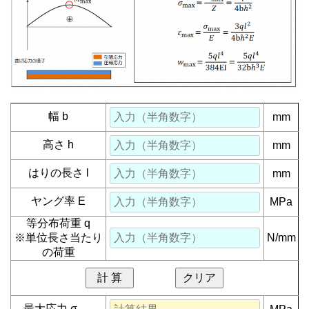
幅 b
mm
高さ h
mm
はりの長さ l
mm
ヤング率 E
MPa
等分布荷重 q
※単位長さ当たり
N/mm
の荷重
計 算
クリア
最大応力 σ