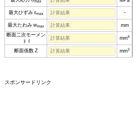
MPa
max
最大ひずみ ε
－
max
最大たわみ w
mm
max
断面二次モーメン
4
mm
ト I
3
断面係数 Z
mm
スポンサードリンク