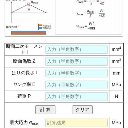
断面二次モーメン
4
mm
ト I
3
断面係数 Z
mm
はりの長さ l
mm
ヤング率 E
MPa
荷重 P
N
計 算
クリア
最大応力 σ
MPa
max