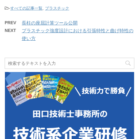
-
すべての記事一覧
,
プラスチック
PREV
長柱の座屈計算ツール公開
NEXT
プラスチック強度設計における引張特性と曲げ特性の
使い方