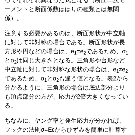
ってそれぞれ異なった式となる（断面二次モ
ーメントと断面係数ははりの種類とは無関
係）。
注意する必要があるのは、断面形状が中立軸
に対して非対称の場合である。断面形状が長
方形や円などの場合は、e
=e
であるため、σ
1
2
1
とσ
は同じ大きさとなる。三角形や台形など
2
中立軸に対して非対称な形状の場合は、e
≠e
1
2
であるため、σ
とσ
も違う値となる。表2から
1
2
分かるように、三角形の場合は底辺部分より
も頂点部分の方が、応力が2倍大きくなってい
る。
ちなみに、ヤング率と発生応力が分かれば、
フックの法則σ=Eεからひずみを簡単に計算す